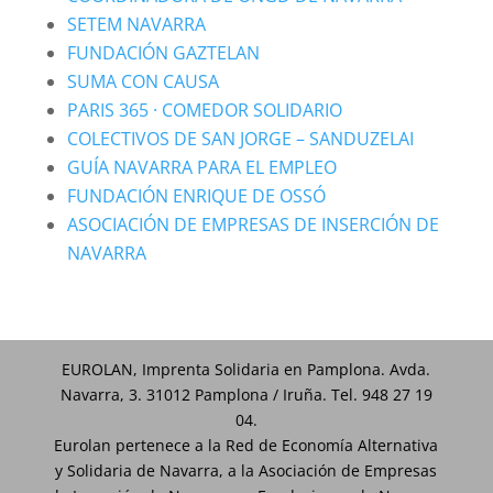
SETEM NAVARRA
FUNDACIÓN GAZTELAN
SUMA CON CAUSA
PARIS 365 · COMEDOR SOLIDARIO
COLECTIVOS DE SAN JORGE – SANDUZELAI
GUÍA NAVARRA PARA EL EMPLEO
FUNDACIÓN ENRIQUE DE OSSÓ
ASOCIACIÓN DE EMPRESAS DE INSERCIÓN DE
NAVARRA
EUROLAN, Imprenta Solidaria en Pamplona. Avda.
Navarra, 3. 31012 Pamplona / Iruña. Tel. 948 27 19
04.
Eurolan pertenece a la Red de Economía Alternativa
y Solidaria de Navarra, a la Asociación de Empresas