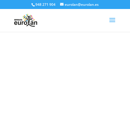
948 271 904
eurolan@eurolan.es
EMPRESA DE
INSERCIÓN
SOCIOLABORAL
EUROLAN
?