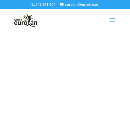
948 271 904
eurolan@eurolan.es
Eurolan, imprenta
solidaria en Pamplona,
imprime TUS SOBRES
Y BOLSAS